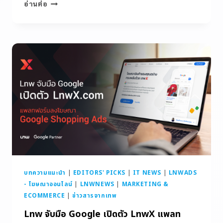
อ่านต่อ
บทความแนะนำ
|
EDITORS' PICKS
|
IT NEWS
|
LNWADS
- โฆษณาออนไลน์
|
LNWNEWS
|
MARKETING &
ECOMMERCE
|
ข่าวสารจากเทพ
Lnw จับมือ Google เปิดตัว LnwX แพลท