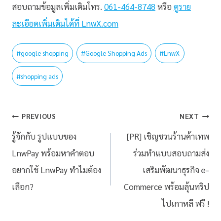
สอบถามข้อมูลเพิ่มเติมโทร.
061-464-8748
หรือ
ดูราย
ละเอียดเพิ่มเติมได้ที่ LnwX.com
#
google shopping
#
Google Shopping Ads
#
LnwX
#
shopping ads
PREVIOUS
NEXT
รู้จักกับ รูปแบบของ
[PR] เชิญชวนร้านค้าเทพ
LnwPay พร้อมหาคำตอบ
ร่วมทำแบบสอบถามส่ง
อยากใช้ LnwPay ทำไมต้อง
เสริมพัฒนาธุรกิจ e-
เลือก?
Commerce พร้อมลุ้นทริป
ไปเกาหลี ฟรี !