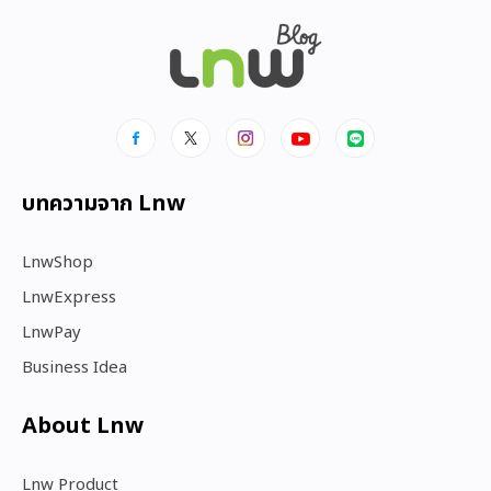
บทความจาก Lnw
LnwShop
LnwExpress
LnwPay
Business Idea
About Lnw​
Lnw Product