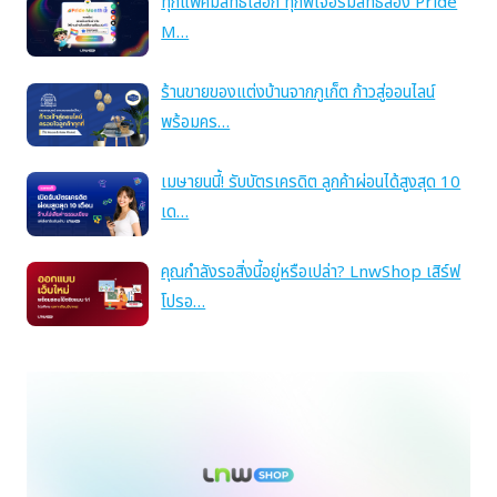
ทุกแพ็คมีสิทธิ์เลือก ทุกฟีเจอร์มีสิทธิ์ลอง Pride
M…
ร้านขายของแต่งบ้านจากภูเก็ต ก้าวสู่ออนไลน์
พร้อมคร…
เมษายนนี้! รับบัตรเครดิต ลูกค้าผ่อนได้สูงสุด 10
เด…
คุณกำลังรอสิ่งนี้อยู่หรือเปล่า? LnwShop เสิร์ฟ
โปรอ…