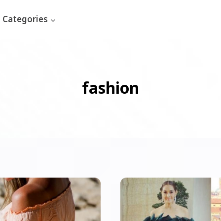
Categories
fashion