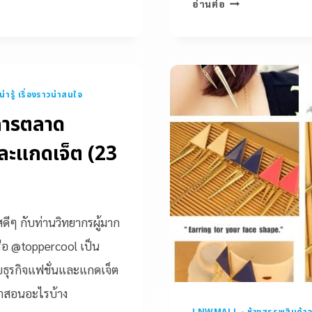
อ่านต่อ
่ารู้ เรื่องราวน่าสนใจ
การตลาด
และแกดเจ็ต (23
์สดีๆ กับท่านวิทยากรผู้มาก
รือ @toppercool เป็น
บธุรกิจแฟชั่นและแกดเจ็ต
ค้าสอนอะไรบ้าง