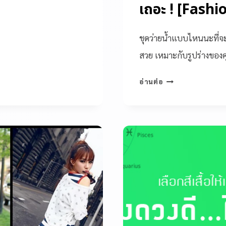
เถอะ ! [Fashi
ชุดว่ายน้ำแบบไหนนะที่จะเ
สวย เหมาะกับรูปร่างของ
อ่านต่อ