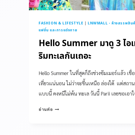
FASHION & LIFESTYLE
|
LNWMALL - ห้างสรรพสินค
แฟชั่น และการแต่งกาย
Hello Summer มาดู 3 ไอเ
ริมทะเลกันเถอะ
Hello Summer ในที่สุดก็ถึงช่วงซัมเมอร์แล้ว เ
เที่ยวแน่นอน ไม่ว่าจะขึ้นเหนือ ล่องใต้ แต่สถานท
แบบนี้ คงหนีไม่พ้น ทะเล วันนี้ Parii เลยขอเอ
อ่านต่อ