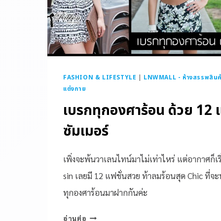
FASHION & LIFESTYLE
|
LNWMALL - ห้างสรรพสินค
แต่งกาย
เบรกทุกองศาร้อน ด้วย 12 
ซัมเมอร์
เพิ่งจะพ้นวาเลนไทน์มาไม่เท่าไหร่ แต่อากาศก็เร
sin เลยมี 12 แฟชั่นสวย ท้าลมร้อนสุด Chic ที่
ทุกองศาร้อนมาฝากกันค่ะ
อ่านต่อ