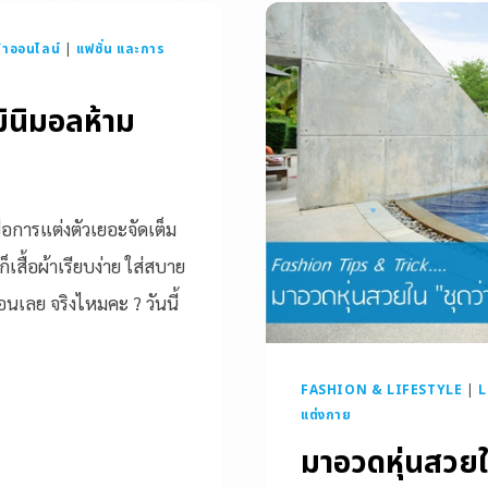
้าออนไลน์
|
แฟชั่น และการ
มินิมอลห้าม
่อการแต่งตัวเยอะจัดเต็ม
เสื้อผ้าเรียบง่าย ใส่สบาย
ร้อนเลย จริงไหมคะ ? วันนี้
FASHION & LIFESTYLE
|
L
แต่งกาย
มาอวดหุ่นสวยใน