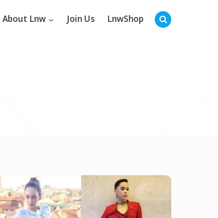
About Lnw
Join Us
LnwShop