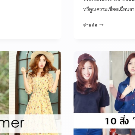
ทวีคูณความเชือดเฉือนจ
อ่านต่อ