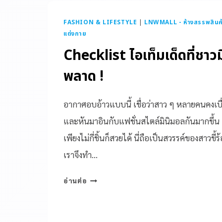
FASHION & LIFESTYLE
|
LNWMALL - ห้างสรรพสินค
แต่งกาย
Checklist ไอเท็มเด็ดที่ชาว
พลาด !
อากาศอบอ้าวแบบนี้ เชื่อว่าสาว ๆ หลายคนคงเบื
และหันมาอินกับแฟชั่นสไตล์มินิมอลกันมากขึ้น ก็
เพียงไม่กี่ชิ้นก็สวยได้ นี่ถือเป็นสวรรค์ของสาวขี้
เราจึงทำ…
อ่านต่อ