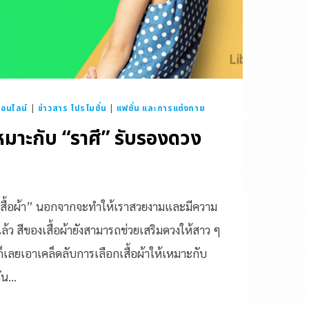
อนไลน์
|
ข่าวสาร โปรโมชั่น
|
แฟชั่น และการแต่งกาย
้เหมาะกับ “ราศี” รับรองดวง
 “เสื้อผ้า” นอกจากจะทำให้เราสวยงามและมีความ
ล้ว สีของเสื้อผ้ายังสามารถช่วยเสริมดวงให้สาว ๆ
 ก็เลยเอาเคล็ดลับการเลือกเสื้อผ้าให้เหมาะกับ
กัน…