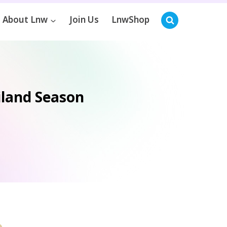
About Lnw
Join Us
LnwShop
ailand Season