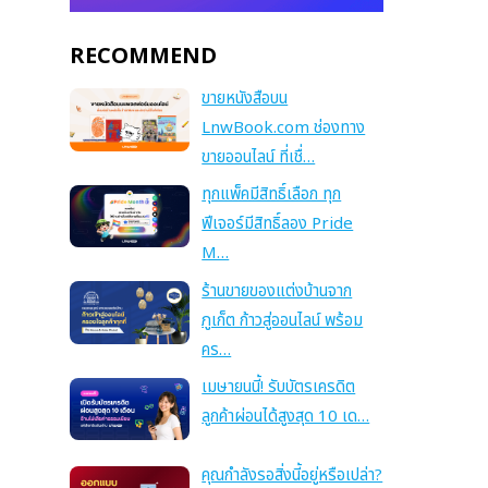
RECOMMEND
ขายหนังสือบน
LnwBook.com ช่องทาง
ขายออนไลน์ ที่เชื่…
ทุกแพ็คมีสิทธิ์เลือก ทุก
ฟีเจอร์มีสิทธิ์ลอง Pride
M…
ร้านขายของแต่งบ้านจาก
ภูเก็ต ก้าวสู่ออนไลน์ พร้อม
คร…
เมษายนนี้! รับบัตรเครดิต
ลูกค้าผ่อนได้สูงสุด 10 เด…
คุณกำลังรอสิ่งนี้อยู่หรือเปล่า?