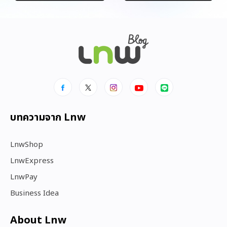
บทความจาก Lnw
LnwShop
LnwExpress
LnwPay
Business Idea
About Lnw​