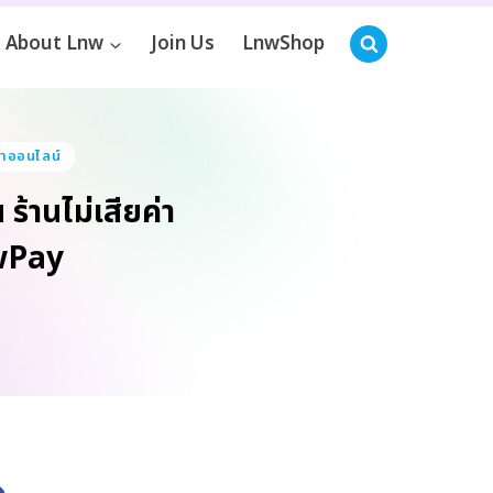
About Lnw
Join Us
LnwShop
าออนไลน์
 ร้านไม่เสียค่า
nwPay