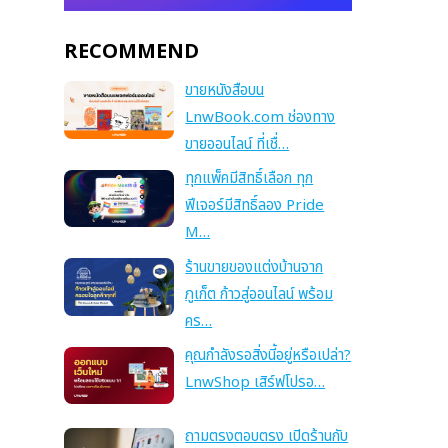
RECOMMEND
ขายหนังสือบน
LnwBook.com ช่องทาง
ขายออนไลน์ ที่เชื่…
ทุกแพ็คมีสิทธิ์เลือก ทุก
ฟีเจอร์มีสิทธิ์ลอง Pride
M…
ร้านขายของแต่งบ้านจาก
ภูเก็ต ก้าวสู่ออนไลน์ พร้อม
คร…
คุณกำลังรอสิ่งนี้อยู่หรือเปล่า?
LnwShop เสิร์ฟโปรอ…
ถามตรงตอบตรง เปิดร้านกับ