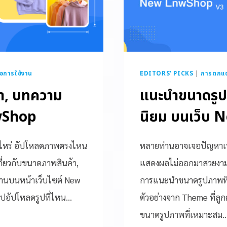
มือการใช้งาน
EDITORS' PICKS
|
การตกแต่
้า, บทความ
แนะนำขนาดรูป
nwShop
นิยม บนเว็บ
ท่าไหร่ อัปโหลดภาพตรงไหน
หลายท่านอาจเจอปัญหาเพิ
กี่ยวกับขนาดภาพสินค้า,
แสดงผลไม่ออกมาสวยงามอย่า
านบนหน้าเว็บไซต์ New
การแนะนำขนาดรูปภาพที่
ไปอัปโหลดรูปที่ไหน…
ตัวอย่างจาก Theme ที่ลู
ขนาดรูปภาพที่เหมาะสม