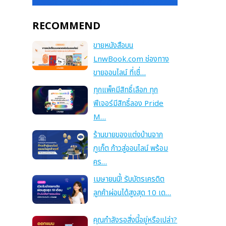
RECOMMEND
ขายหนังสือบน
LnwBook.com ช่องทาง
ขายออนไลน์ ที่เชื่…
ทุกแพ็คมีสิทธิ์เลือก ทุก
ฟีเจอร์มีสิทธิ์ลอง Pride
M…
ร้านขายของแต่งบ้านจาก
ภูเก็ต ก้าวสู่ออนไลน์ พร้อม
คร…
เมษายนนี้! รับบัตรเครดิต
ลูกค้าผ่อนได้สูงสุด 10 เด…
คุณกำลังรอสิ่งนี้อยู่หรือเปล่า?