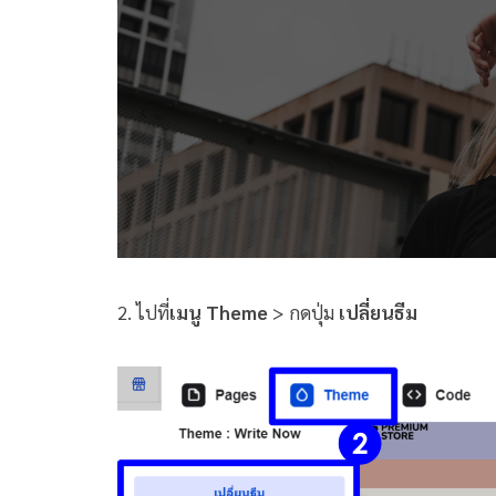
2. ไปที่
เมนู Theme
> กดปุ่ม
เปลี่ยนธีม