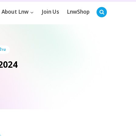
About Lnw
Join Us
LnwShop
้าน
 2024