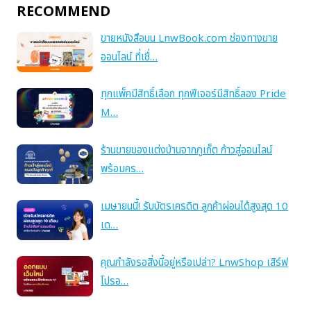
RECOMMEND
ขายหนังสือบน LnwBook.com ช่องทางขาย
ออนไลน์ ที่เชื่…
ทุกแพ็คมีสิทธิ์เลือก ทุกฟีเจอร์มีสิทธิ์ลอง Pride
M…
ร้านขายของแต่งบ้านจากภูเก็ต ก้าวสู่ออนไลน์
พร้อมคร…
เมษายนนี้! รับบัตรเครดิต ลูกค้าผ่อนได้สูงสุด 10
เด…
คุณกำลังรอสิ่งนี้อยู่หรือเปล่า? LnwShop เสิร์ฟ
โปรอ…