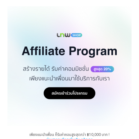
เพียงแนะนำเพื่อน ก็รับค่าคอมสูงสุดกว่า ฿10,000 บาท !