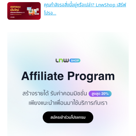
คุณกำลังรอสิ่งนี้อยู่หรือเปล่า? LnwShop เสิร์ฟ
โปรอ…