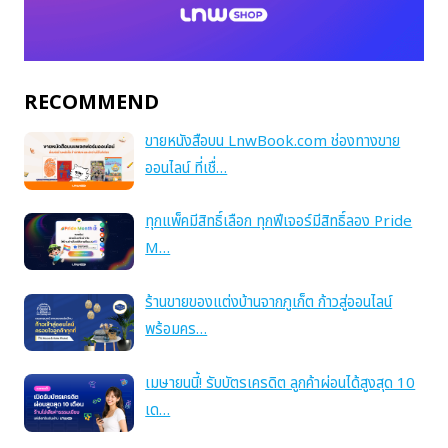
RECOMMEND
ขายหนังสือบน LnwBook.com ช่องทางขาย
ออนไลน์ ที่เชื่…
ทุกแพ็คมีสิทธิ์เลือก ทุกฟีเจอร์มีสิทธิ์ลอง Pride
M…
ร้านขายของแต่งบ้านจากภูเก็ต ก้าวสู่ออนไลน์
พร้อมคร…
เมษายนนี้! รับบัตรเครดิต ลูกค้าผ่อนได้สูงสุด 10
เด…