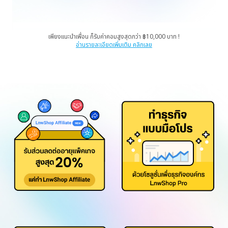
เพียงแนะนำเพื่อน ก็รับค่าคอมสูงสุดกว่า ฿10,000 บาท !
อ่านรายละเอียดเพิ่มเติม คลิกเลย