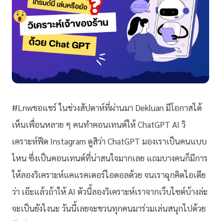
#Lnwขอแชร์ ในช่วงสัปดาห์ที่ผ่านมา Dekluan มีโอกาสได้
เห็นเพื่อนหลาย ๆ คนทำคอนเทนต์ให้ ChatGPT AI วิ
เคราะห์ฟีด Instagram ดูสิว่า ChatGPT มองเราเป็นคนแบบ
ไหน ซึ่งเป็นคอนเทนต์ที่น่าสนใจมากเลย แถมบางคนก็มีการ
ให้ลองวิเคราะห์แคแรคเตอร์ไอดอลด้วย จนเราฉุกคิดไอเดีย
ว่า เอ๊ะแล้วถ้าให้ AI ตัวนี้ลองวิเคราะห์เราจากเว็บไซต์บ้างล่ะ
จะเป็นยังไงนะ วันนี้เลยจะชวนทุกคนมาร่วมเล่นสนุกไปด้วย