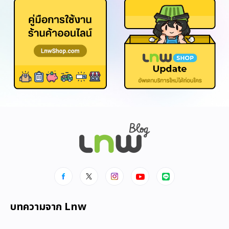
บทความจาก Lnw