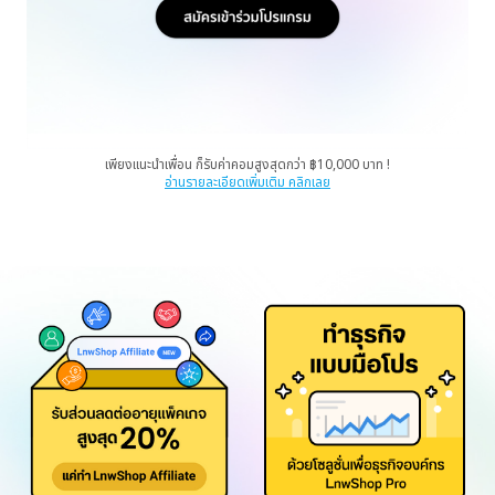
เพียงแนะนำเพื่อน ก็รับค่าคอมสูงสุดกว่า ฿10,000 บาท !
อ่านรายละเอียดเพิ่มเติม คลิกเลย