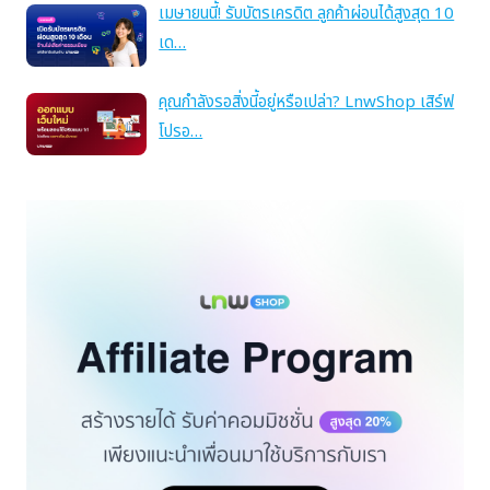
เมษายนนี้! รับบัตรเครดิต ลูกค้าผ่อนได้สูงสุด 10
เด…
คุณกำลังรอสิ่งนี้อยู่หรือเปล่า? LnwShop เสิร์ฟ
โปรอ…