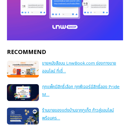
RECOMMEND
ขายหนังสือบน LnwBook.com ช่องทางขาย
ออนไลน์ ที่เชื่…
ทุกแพ็คมีสิทธิ์เลือก ทุกฟีเจอร์มีสิทธิ์ลอง Pride
M…
ร้านขายของแต่งบ้านจากภูเก็ต ก้าวสู่ออนไลน์
พร้อมคร…