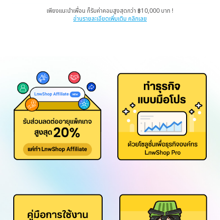
เพียงแนะนำเพื่อน ก็รับค่าคอมสูงสุดกว่า ฿10,000 บาท !
อ่านรายละเอียดเพิ่มเติม คลิกเลย