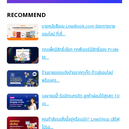
RECOMMEND
ขายหนังสือบน LnwBook.com ช่องทางขาย
ออนไลน์ ที่เชื่…
ทุกแพ็คมีสิทธิ์เลือก ทุกฟีเจอร์มีสิทธิ์ลอง Pride
M…
ร้านขายของแต่งบ้านจากภูเก็ต ก้าวสู่ออนไลน์
พร้อมคร…
เมษายนนี้! รับบัตรเครดิต ลูกค้าผ่อนได้สูงสุด 10
เด…
คุณกำลังรอสิ่งนี้อยู่หรือเปล่า? LnwShop เสิร์ฟ
โปรอ…