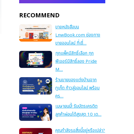
RECOMMEND
ขายหนังสือบน
LnwBook.com ช่องทาง
ขายออนไลน์ ที่เชื่…
ทุกแพ็คมีสิทธิ์เลือก ทุก
ฟีเจอร์มีสิทธิ์ลอง Pride
M…
ร้านขายของแต่งบ้านจาก
ภูเก็ต ก้าวสู่ออนไลน์ พร้อม
คร…
เมษายนนี้! รับบัตรเครดิต
ลูกค้าผ่อนได้สูงสุด 10 เด…
คุณกำลังรอสิ่งนี้อยู่หรือเปล่า?