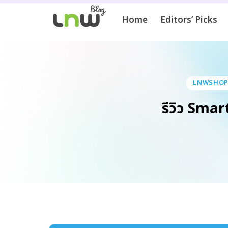
Home
Editors’ Picks
LNWSHOP -
รีวิว Sma