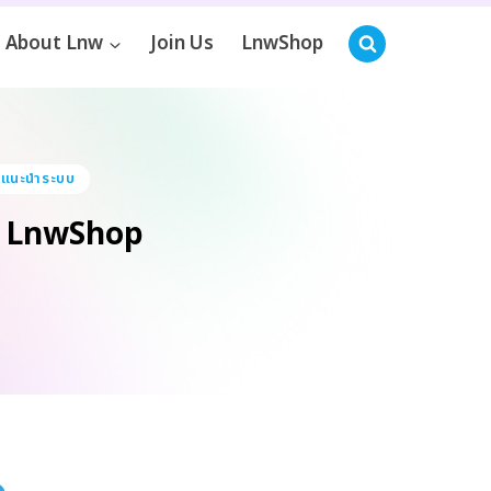
About Lnw
Join Us
LnwShop
แนะนำระบบ
าก LnwShop