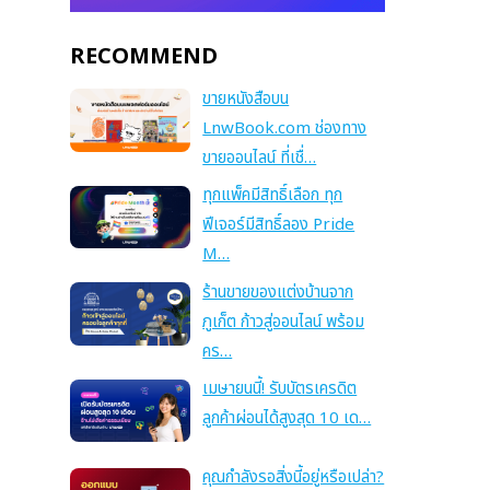
RECOMMEND
ขายหนังสือบน
LnwBook.com ช่องทาง
ขายออนไลน์ ที่เชื่…
ทุกแพ็คมีสิทธิ์เลือก ทุก
ฟีเจอร์มีสิทธิ์ลอง Pride
M…
ร้านขายของแต่งบ้านจาก
ภูเก็ต ก้าวสู่ออนไลน์ พร้อม
คร…
เมษายนนี้! รับบัตรเครดิต
ลูกค้าผ่อนได้สูงสุด 10 เด…
คุณกำลังรอสิ่งนี้อยู่หรือเปล่า?