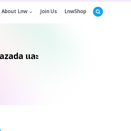
About Lnw
Join Us
LnwShop
 Lazada และ