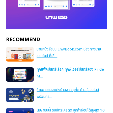
RECOMMEND
ขายหนังสือบน LnwBook.com ช่องทางขาย
ออนไลน์ ที่เชื่…
ทุกแพ็คมีสิทธิ์เลือก ทุกฟีเจอร์มีสิทธิ์ลอง Pride
M…
ร้านขายของแต่งบ้านจากภูเก็ต ก้าวสู่ออนไลน์
พร้อมคร…
เมษายนนี้! รับบัตรเครดิต ลูกค้าผ่อนได้สูงสุด 10