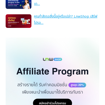
เด…
คุณกำลังรอสิ่งนี้อยู่หรือเปล่า? LnwShop เสิร์ฟ
โปรอ…