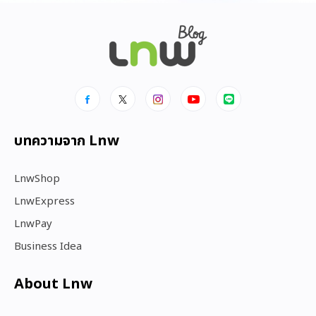
บทความจาก Lnw
LnwShop
LnwExpress
LnwPay
Business Idea
About Lnw​