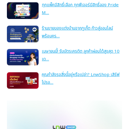
ทุกแพ็คมีสิทธิ์เลือก ทุกฟีเจอร์มีสิทธิ์ลอง Pride
M…
ร้านขายของแต่งบ้านจากภูเก็ต ก้าวสู่ออนไลน์
พร้อมคร…
เมษายนนี้! รับบัตรเครดิต ลูกค้าผ่อนได้สูงสุด 10
เด…
คุณกำลังรอสิ่งนี้อยู่หรือเปล่า? LnwShop เสิร์ฟ
โปรอ…