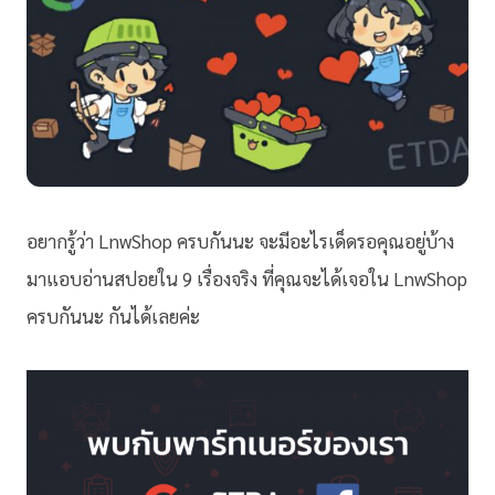
อยากรู้ว่า LnwShop ครบกันนะ จะมีอะไรเด็ดรอคุณอยู่บ้าง
มาแอบอ่านสปอยใน 9 เรื่องจริง ที่คุณจะได้เจอใน LnwShop
ครบกันนะ กันได้เลยค่ะ