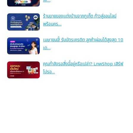
M…
ร้านขายของแต่งบ้านจากภูเก็ต ก้าวสู่ออนไลน์
พร้อมคร…
เมษายนนี้! รับบัตรเครดิต ลูกค้าผ่อนได้สูงสุด 10
เด…
คุณกำลังรอสิ่งนี้อยู่หรือเปล่า? LnwShop เสิร์ฟ
โปรอ…