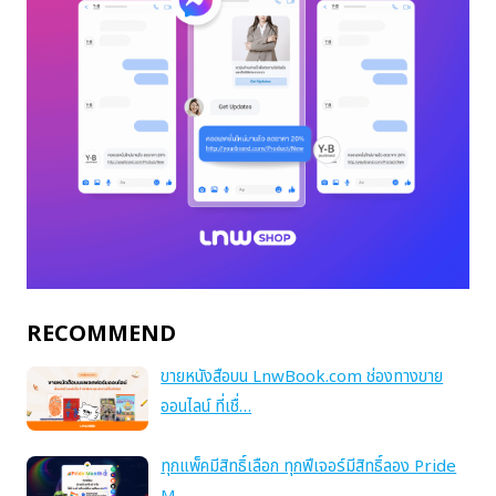
RECOMMEND
ขายหนังสือบน LnwBook.com ช่องทางขาย
ออนไลน์ ที่เชื่…
ทุกแพ็คมีสิทธิ์เลือก ทุกฟีเจอร์มีสิทธิ์ลอง Pride