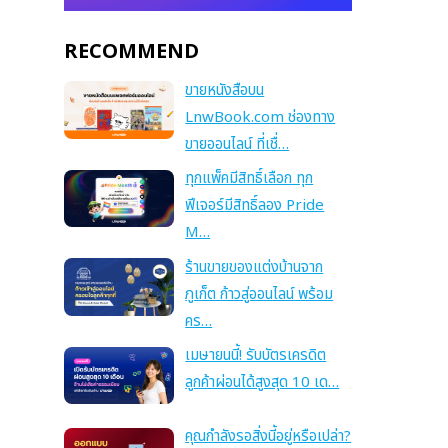
RECOMMEND
ขายหนังสือบน
LnwBook.com ช่องทาง
ขายออนไลน์ ที่เชื่…
ทุกแพ็คมีสิทธิ์เลือก ทุก
ฟีเจอร์มีสิทธิ์ลอง Pride
M…
ร้านขายของแต่งบ้านจาก
ภูเก็ต ก้าวสู่ออนไลน์ พร้อม
คร…
เมษายนนี้! รับบัตรเครดิต
ลูกค้าผ่อนได้สูงสุด 10 เด…
คุณกำลังรอสิ่งนี้อยู่หรือเปล่า?