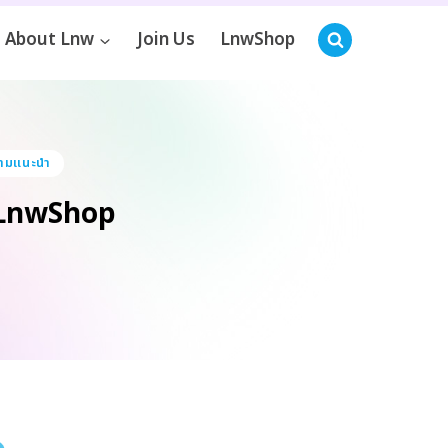
About Lnw
Join Us
LnwShop
ามแนะนำ
า LnwShop