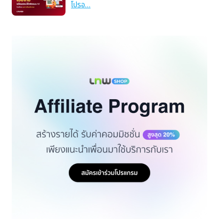
โปรอ…