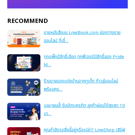
RECOMMEND
ขายหนังสือบน LnwBook.com ช่องทางขาย
ออนไลน์ ที่เชื่…
ทุกแพ็คมีสิทธิ์เลือก ทุกฟีเจอร์มีสิทธิ์ลอง Pride
M…
ร้านขายของแต่งบ้านจากภูเก็ต ก้าวสู่ออนไลน์
พร้อมคร…
เมษายนนี้! รับบัตรเครดิต ลูกค้าผ่อนได้สูงสุด 10
เด…
คุณกำลังรอสิ่งนี้อยู่หรือเปล่า? LnwShop เสิร์ฟ