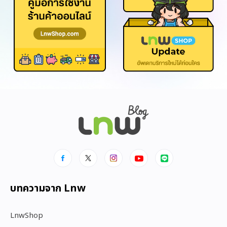
บทความจาก Lnw
LnwShop