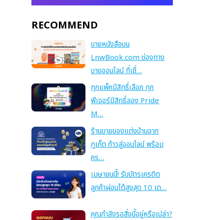
RECOMMEND
ขายหนังสือบน
LnwBook.com ช่องทาง
ขายออนไลน์ ที่เชื่…
ทุกแพ็คมีสิทธิ์เลือก ทุก
ฟีเจอร์มีสิทธิ์ลอง Pride
M…
ร้านขายของแต่งบ้านจาก
ภูเก็ต ก้าวสู่ออนไลน์ พร้อม
คร…
เมษายนนี้! รับบัตรเครดิต
ลูกค้าผ่อนได้สูงสุด 10 เด…
คุณกำลังรอสิ่งนี้อยู่หรือเปล่า?