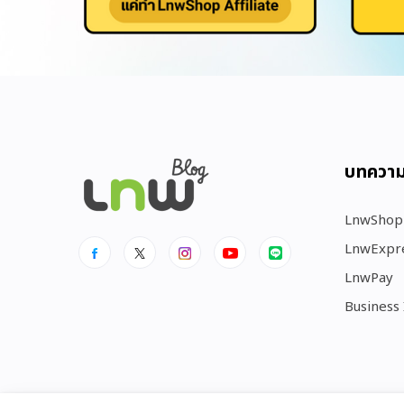
บทควา
LnwShop
LnwExpr
LnwPay
Business