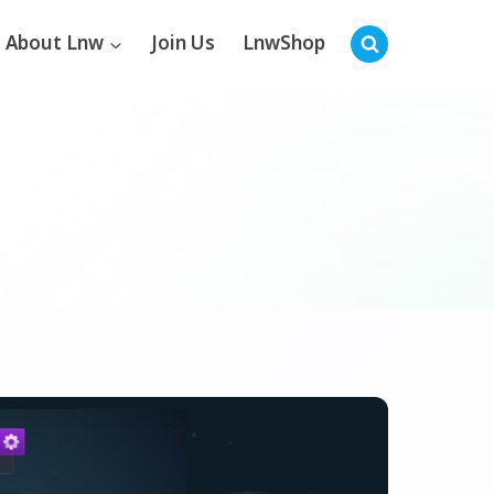
About Lnw
Join Us
LnwShop