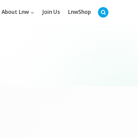
About Lnw
Join Us
LnwShop