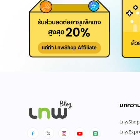
บทควา
LnwShop
LnwExpr