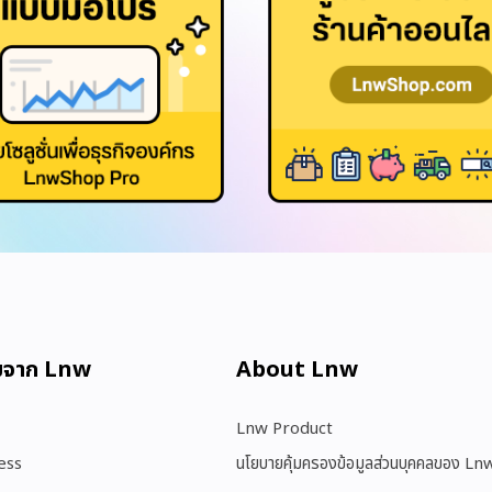
มจาก Lnw
About Lnw​
Lnw Product
ess
นโยบายคุ้มครองข้อมูลส่วนบุคคลของ Ln