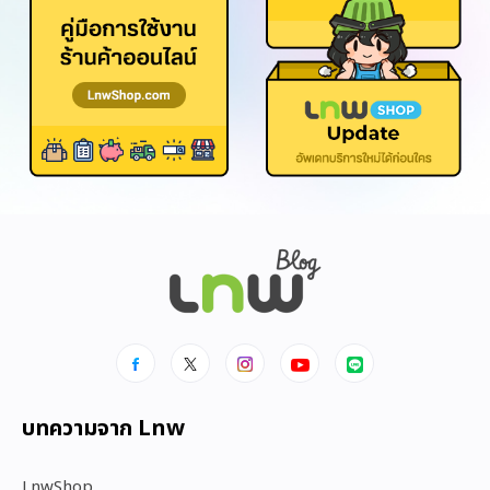
บทความจาก Lnw
LnwShop