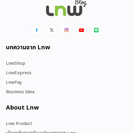
บทความจาก Lnw
LnwShop
LnwExpress
LnwPay
Business Idea
About Lnw​
Lnw Product