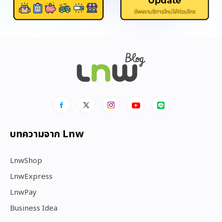
บทความจาก Lnw
LnwShop
LnwExpress
LnwPay
Business Idea