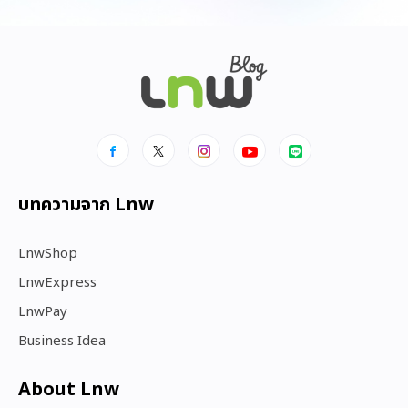
บทความจาก Lnw
LnwShop
LnwExpress
LnwPay
Business Idea
About Lnw​