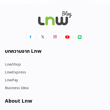
บทความจาก Lnw
LnwShop
LnwExpress
LnwPay
Business Idea
About Lnw​