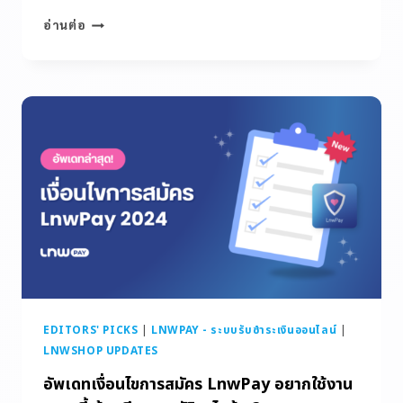
อ่านต่อ
EDITORS' PICKS
|
LNWPAY - ระบบรับชำระเงินออนไลน์
|
LNWSHOP UPDATES
อัพเดทเงื่อนไขการสมัคร LnwPay อยากใช้งาน