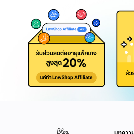
บทควา