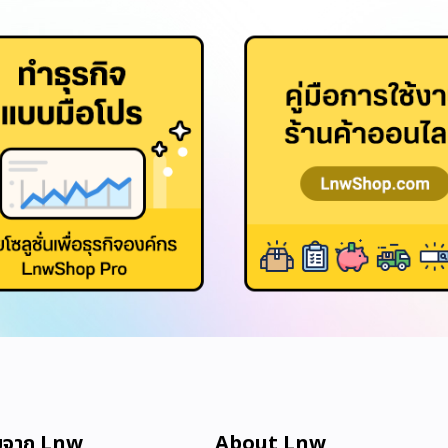
มจาก Lnw
About Lnw​