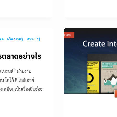
าระ เกร็ดความรู้
|
สาระน่ารู้
รตลาดอย่างไร
รแบรนด์” ผ่านงาน
 โลโก้ สี เลย์เอาต์
หมือนเป็นเรื่องยิบย่อย