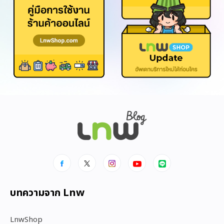
บทความจาก Lnw
LnwShop