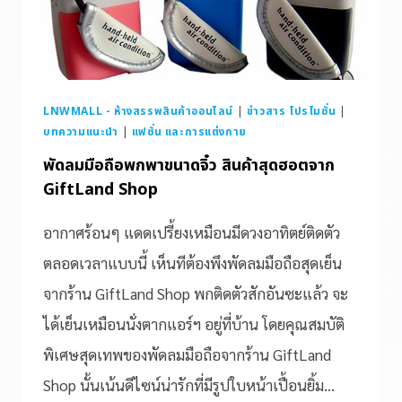
LNWMALL - ห้างสรรพสินค้าออนไลน์
|
ข่าวสาร โปรโมชั่น
|
บทความแนะนำ
|
แฟชั่น และการแต่งกาย
พัดลมมือถือพกพาขนาดจิ๋ว สินค้าสุดฮอตจาก
GiftLand Shop
อากาศร้อนๆ แดดเปรี้ยงเหมือนมีดวงอาทิตย์ติดตัว
ตลอดเวลาแบบนี้ เห็นทีต้องพึงพัดลมมือถือสุดเย็น
จากร้าน GiftLand Shop พกติดตัวสักอันซะแล้ว จะ
ได้เย็นเหมือนนั่งตากแอร์ฯ อยู่ที่บ้าน โดยคุณสมบัติ
พิเศษสุดเทพของพัดลมมือถือจากร้าน GiftLand
Shop นั้นเน้นดีไซน์น่ารักที่มีรูปใบหน้าเปื้อนยิ้ม…