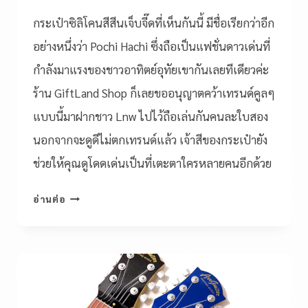
กระเป๋าซิลิโคนสีสีนเจ็บจี๊ดที่เห็นกันนี้ มีชื่อเรียกว่าอีก
อย่างหนึ่งว่า Pochi Hachi ซึ่งถือเป็นแฟชั่นดาวเด่นที่
กำลังมาแรงของชาวอาทิตย์อุทัยเขากันเลยทีเดียวค่ะ
ร้าน GiftLand Shop ก็เลยขออนุญาตคว้าเทรนด์คูลๆ
แบบนี้มาฝากชาว Lnw ไปไว้ถือเล่นกันคนละใบสอง
นอกจากจะดูดีไม่ตกเทรนด์แล้ว เจ้าสีของกระเป๋ายัง
ช่วยให้คุณดูโดดเด่นเป็นที่เตะตาใครหลายคนอีกด้วย
อ่านต่อ