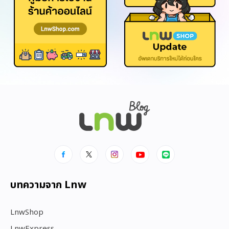
บทความจาก Lnw
LnwShop
LnwExpress