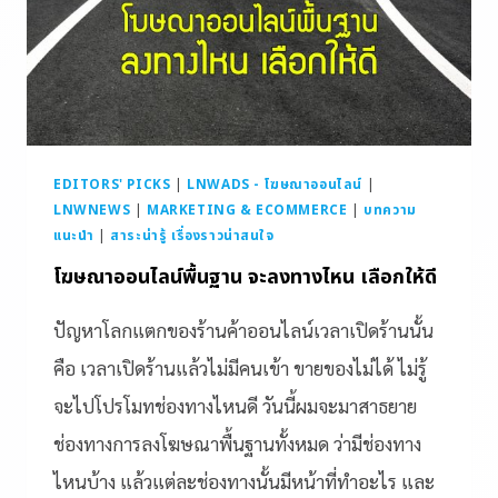
EDITORS' PICKS
|
LNWADS - โฆษณาออนไลน์
|
LNWNEWS
|
MARKETING & ECOMMERCE
|
บทความ
แนะนำ
|
สาระน่ารู้ เรื่องราวน่าสนใจ
โฆษณาออนไลน์พื้นฐาน จะลงทางไหน เลือกให้ดี
ปัญหาโลกแตกของร้านค้าออนไลน์เวลาเปิดร้านนั้น
คือ เวลาเปิดร้านแล้วไม่มีคนเข้า ขายของไม่ได้ ไม่รู้
จะไปโปรโมทช่องทางไหนดี วันนี้ผมจะมาสาธยาย
ช่องทางการลงโฆษณาพื้นฐานทั้งหมด ว่ามีช่องทาง
ไหนบ้าง แล้วแต่ละช่องทางนั้นมีหน้าที่ทำอะไร และ