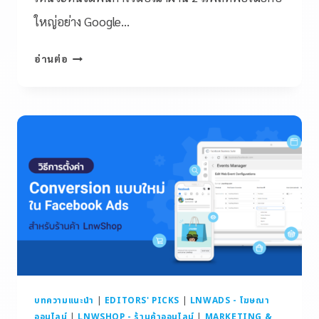
ใหญ่อย่าง Google…
อ่านต่อ
บทความแนะนำ
|
EDITORS' PICKS
|
LNWADS - โฆษณา
ออนไลน์
|
LNWSHOP - ร้านค้าออนไลน์
|
MARKETING &