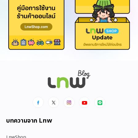
บทความจาก Lnw
LnwShop