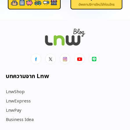
บทความจาก Lnw
LnwShop
LnwExpress
LnwPay
Business Idea