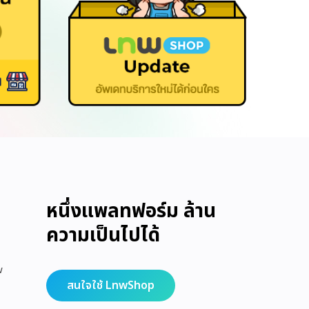
หนึ่งแพลทฟอร์ม ล้าน
ความเป็นไปได้
w
สนใจใช้ LnwShop