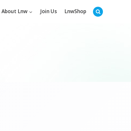
About Lnw
Join Us
LnwShop