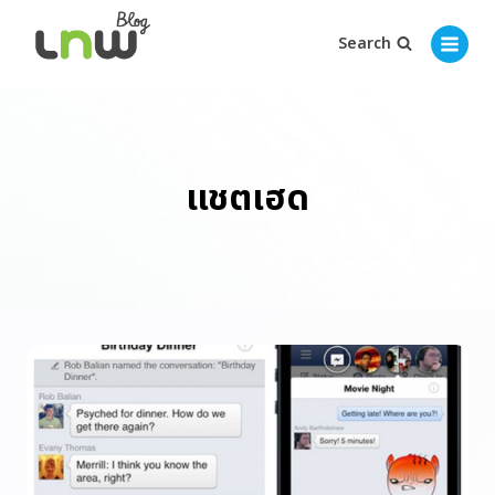
Search
แชตเฮด