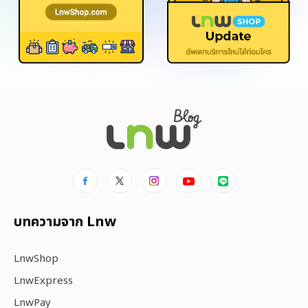
บทความจาก Lnw
LnwShop
LnwExpress
LnwPay