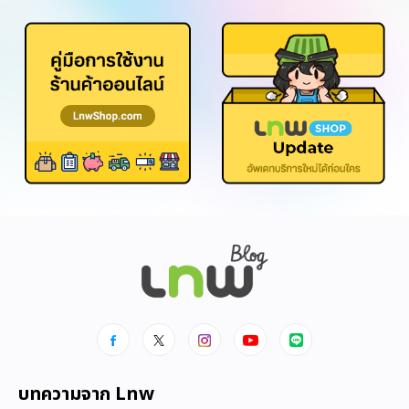
บทความจาก Lnw