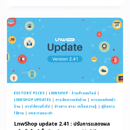
EDITORS' PICKS
|
LNWSHOP - ร้านค้าออนไลน์
|
LNWSHOP UPDATES
|
การจัดการหลังร้าน
|
การตกแต่งหน้า
ร้าน
|
การใช้งานทั่วไป
|
ข่าวสาร สาระ เกร็ดความรู้
|
คู่มือการ
ใช้งาน
|
บทความแนะนำ
LnwShop update 2.41 : ปรับการแสดงผล