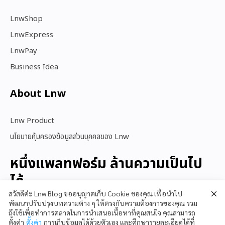
LnwShop
LnwExpress
LnwPay
Business Idea
About Lnw​
Lnw Product
นโยบายคุ้มครองข้อมูลส่วนบุคคลของ Lnw
หนึ่งแพลทฟอร์ม ล้านความเป็นไป
ได้
สวัสดีค่ะ Lnw Blog ขออนุญาตเก็บ Cookie ของคุณ เพื่อนำไป
พัฒนาปรับปรุงบทความต่าง ๆ ให้ตรงกับความต้องการของคุณ รวม
ถึงใช้เพื่อทำการตลาดในการนำเสนอเนื้อหาที่คุณสนใจ คุณสามารถ
สนใจใช้ LnwShop
ตั้งค่า
ตั้งค่า
การเก็บข้อมูลได้ด้วยตัวเอง และศึกษารายละเอียดได้ที่