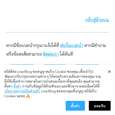
กลับสู่ด้านบน
หากมีข้อแนะนำกรุณาแจ้งได้ที่
ฟอรั่มแนะนำ
หากมีคำถาม
หรือข้อสงสัยสามารถ
ติดต่อเรา
ได้ทันที
#
lnwShop Update
#
การใช้งานระบบ
#
ขายของออนไลน์
สวัสดีค่ะ Lnw Blog ขออนุญาตเก็บ Cookie ของคุณ เพื่อนำไป
พัฒนาปรับปรุงบทความต่าง ๆ ให้ตรงกับความต้องการของคุณ รวม
ถึงใช้เพื่อทำการตลาดในการนำเสนอเนื้อหาที่คุณสนใจ คุณสามารถ
#
ร้านค้าออนไลน์
#
อัพเดตระบบใหม่
ตั้งค่า
ตั้งค่า
การเก็บข้อมูลได้ด้วยตัวเอง และศึกษารายละเอียดได้ที่
นโยบายความเป็นส่วนตัว
Lnw Blog ขอขอบคุณที่อนุญาตให้เก็บ
Cookie นะคะ
PREVIOUS
NEXT
ตั้งค่า
ยอมรับ
ราคาต้องมี รายละเอียดต้อง
[PR] Basic Online