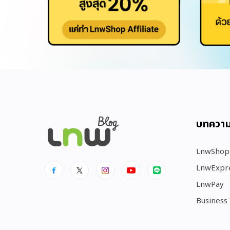
บทควา
LnwShop
LnwExpr
LnwPay
Business