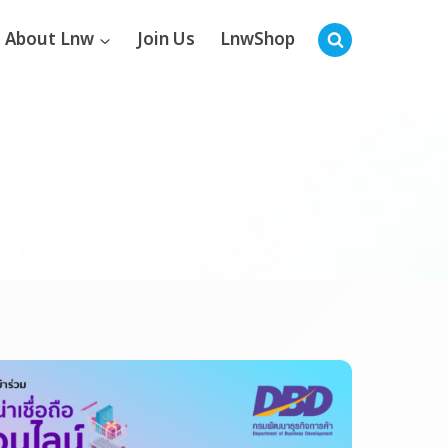
About Lnw
Join Us
LnwShop