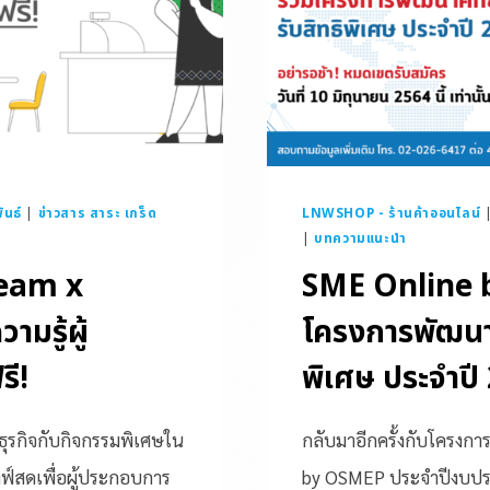
ันธ์
|
ข่าวสาร สาระ เกร็ด
LNWSHOP - ร้านค้าออนไลน์
|
บทความแนะนำ
ream x
SME Online b
มรู้ผู้
โครงการพัฒนา
รี!
พิเศษ ประจำปี
ุรกิจกับกิจกรรมพิเศษใน
กลับมาอีกครั้งกับโครงกา
ฟ์สดเพื่อผู้ประกอบการ
by OSMEP ประจำปีงบประม