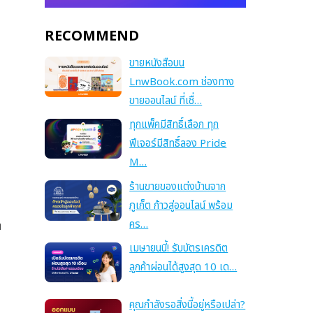
RECOMMEND
ขายหนังสือบน
LnwBook.com ช่องทาง
ขายออนไลน์ ที่เชื่…
ทุกแพ็คมีสิทธิ์เลือก ทุก
ฟีเจอร์มีสิทธิ์ลอง Pride
M…
ร้านขายของแต่งบ้านจาก
ภูเก็ต ก้าวสู่ออนไลน์ พร้อม
คร…
ำ
เมษายนนี้! รับบัตรเครดิต
ลูกค้าผ่อนได้สูงสุด 10 เด…
คุณกำลังรอสิ่งนี้อยู่หรือเปล่า?