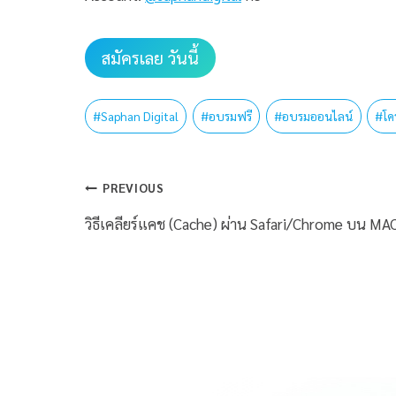
สมัครเลย วันนี้
#
Saphan Digital
#
อบรมฟรี
#
อบรมออนไลน์
#
โค
PREVIOUS
วิธีเคลียร์แคช (Cache) ผ่าน Safari/Chrome บน MA