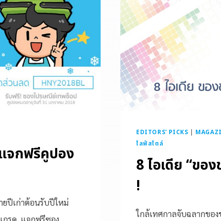
EDITORS' PICKS
|
MAGAZ
ไลฟ์สไตล์
แจกฟรีคูปอง
8 ไอเดีย “ของข
!
ปีเก่าต้อนรับปีใหม่
ใกล้เทศกาลจับฉลากของขวั
ัพเกรด, แจกฟรีซอง