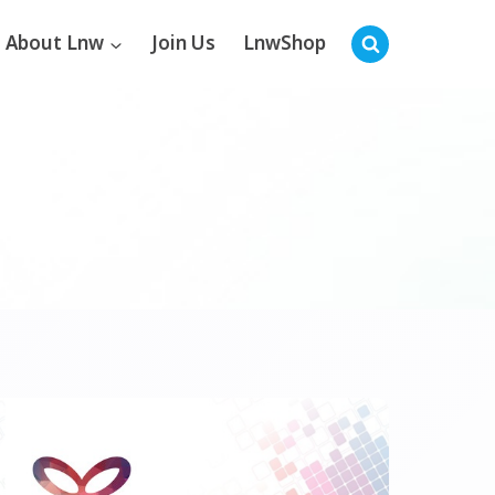
About Lnw
Join Us
LnwShop