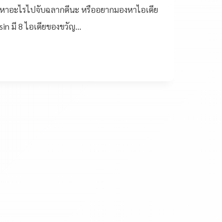
ีนี้ จะหาอะไรไปจับฉลากดีนะ หรืออยากมองหาไอเดีย
Osin มี 8 ไอเดียของขวัญ…