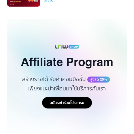
โปรอ…