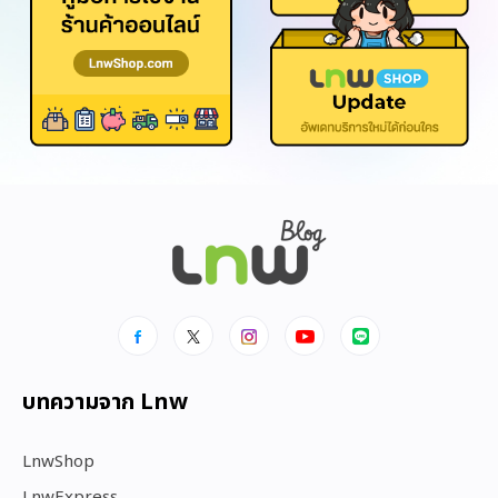
บทความจาก Lnw
LnwShop
LnwExpress