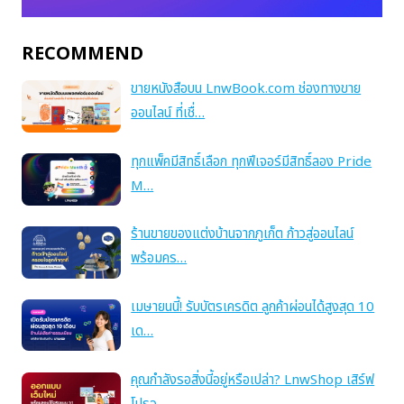
RECOMMEND
ขายหนังสือบน LnwBook.com ช่องทางขาย
ออนไลน์ ที่เชื่…
ทุกแพ็คมีสิทธิ์เลือก ทุกฟีเจอร์มีสิทธิ์ลอง Pride
M…
ร้านขายของแต่งบ้านจากภูเก็ต ก้าวสู่ออนไลน์
พร้อมคร…
เมษายนนี้! รับบัตรเครดิต ลูกค้าผ่อนได้สูงสุด 10
เด…
คุณกำลังรอสิ่งนี้อยู่หรือเปล่า? LnwShop เสิร์ฟ