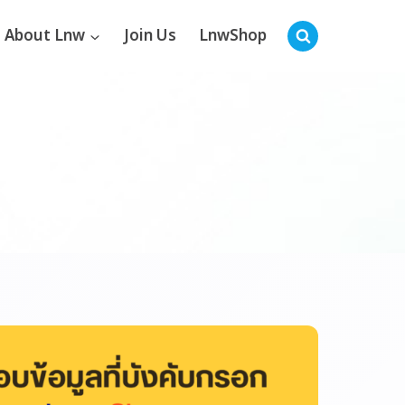
About Lnw
Join Us
LnwShop