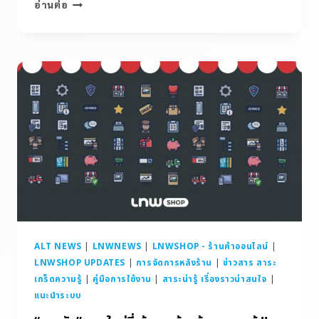
อ่านต่อ
ALT NEWS
|
LNWNEWS
|
LNWSHOP - ร้านค้าออนไลน์
|
LNWSHOP UPDATES
|
การจัดการหลังร้าน
|
ข่าวสาร สาระ
เกร็ดความรู้
|
คู่มือการใช้งาน
|
สาระน่ารู้ เรื่องราวน่าสนใจ
|
แนะนำระบบ