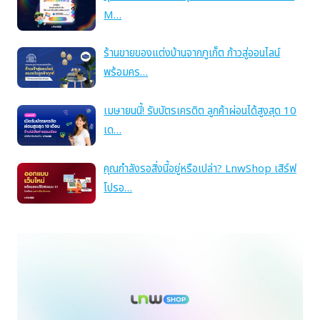
M…
ร้านขายของแต่งบ้านจากภูเก็ต ก้าวสู่ออนไลน์
พร้อมคร…
เมษายนนี้! รับบัตรเครดิต ลูกค้าผ่อนได้สูงสุด 10
เด…
คุณกำลังรอสิ่งนี้อยู่หรือเปล่า? LnwShop เสิร์ฟ
โปรอ…