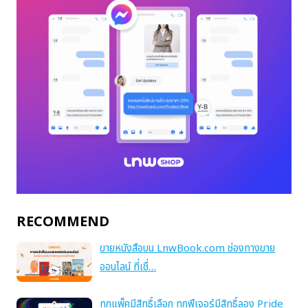
RECOMMEND
ขายหนังสือบน LnwBook.com ช่องทางขาย
ออนไลน์ ที่เชื่…
ทุกแพ็คมีสิทธิ์เลือก ทุกฟีเจอร์มีสิทธิ์ลอง Pride