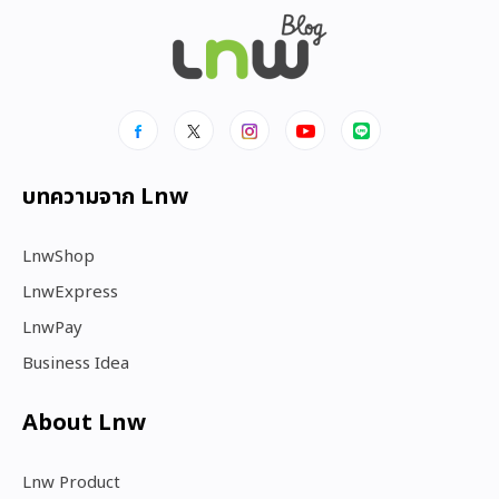
บทความจาก Lnw
LnwShop
LnwExpress
LnwPay
Business Idea
About Lnw​
Lnw Product