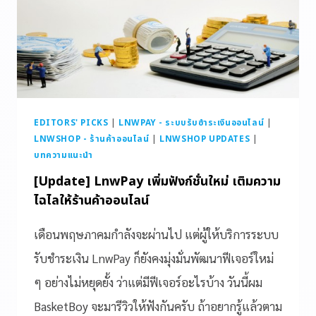
EDITORS' PICKS
|
LNWPAY - ระบบรับชำระเงินออนไลน์
|
LNWSHOP - ร้านค้าออนไลน์
|
LNWSHOP UPDATES
|
บทความแนะนำ
[Update] LnwPay เพิ่มฟังก์ชั่นใหม่ เติมความ
ไฉไลให้ร้านค้าออนไลน์
เดือนพฤษภาคมกำลังจะผ่านไป แต่ผู้ให้บริการระบบ
รับชำระเงิน LnwPay ก็ยังคงมุ่งมั่นพัฒนาฟีเจอร์ใหม่
ๆ อย่างไม่หยุดยั้ง ว่าแต่มีฟีเจอร์อะไรบ้าง วันนี้ผม
BasketBoy จะมารีวิวให้ฟังกันครับ ถ้าอยากรู้แล้วตาม