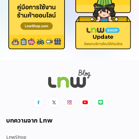
บทความจาก Lnw
LnwShop