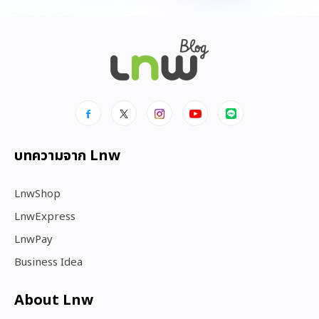
บทความจาก Lnw
LnwShop
LnwExpress
LnwPay
Business Idea
About Lnw​