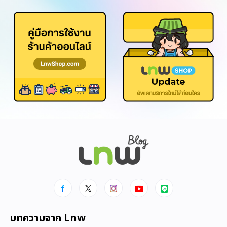
บทความจาก Lnw