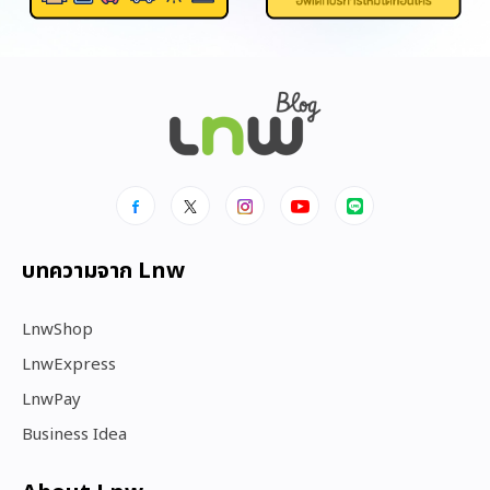
บทความจาก Lnw
LnwShop
LnwExpress
LnwPay
Business Idea