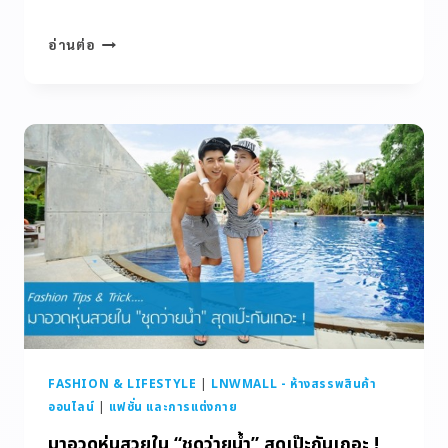
อ่านต่อ
FASHION & LIFESTYLE
|
LNWMALL - ห้างสรรพสินค้า
ออนไลน์
|
แฟชั่น และการแต่งกาย
มาอวดหุ่นสวยใน “ชุดว่ายน้ำ” สุดเป๊ะกันเถอะ !