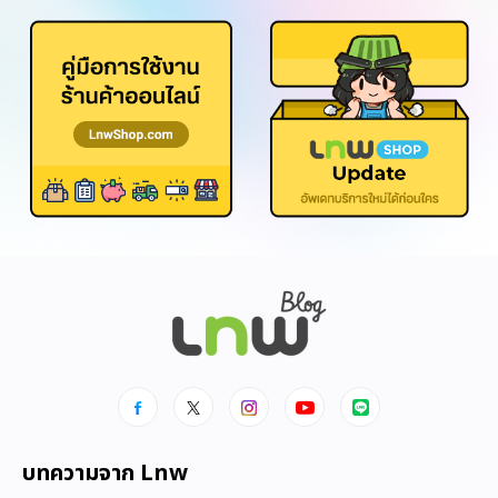
บทความจาก Lnw