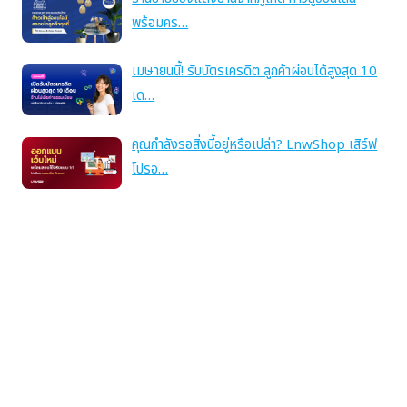
พร้อมคร…
เมษายนนี้! รับบัตรเครดิต ลูกค้าผ่อนได้สูงสุด 10
เด…
คุณกำลังรอสิ่งนี้อยู่หรือเปล่า? LnwShop เสิร์ฟ
โปรอ…