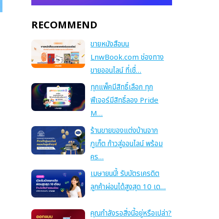
RECOMMEND
ขายหนังสือบน
LnwBook.com ช่องทาง
ขายออนไลน์ ที่เชื่…
ทุกแพ็คมีสิทธิ์เลือก ทุก
ฟีเจอร์มีสิทธิ์ลอง Pride
M…
ร้านขายของแต่งบ้านจาก
ภูเก็ต ก้าวสู่ออนไลน์ พร้อม
คร…
เมษายนนี้! รับบัตรเครดิต
ลูกค้าผ่อนได้สูงสุด 10 เด…
คุณกำลังรอสิ่งนี้อยู่หรือเปล่า?